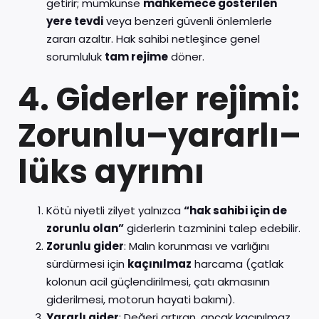
getirir; mümkünse
mahkemece gösterilen
yere tevdi
veya benzeri güvenli önlemlerle
zararı azaltır. Hak sahibi netleşince genel
sorumluluk
tam rejime
döner.
4. Giderler rejimi:
Zorunlu–yararlı–
lüks ayrımı
Kötü niyetli zilyet yalnızca
“hak sahibi için de
zorunlu olan”
giderlerin tazminini talep edebilir.
Zorunlu gider
: Malın korunması ve varlığını
sürdürmesi için
kaçınılmaz
harcama (çatlak
kolonun acil güçlendirilmesi, çatı akmasının
giderilmesi, motorun hayati bakımı).
Yararlı gider
: Değeri artıran, ancak kaçınılmaz