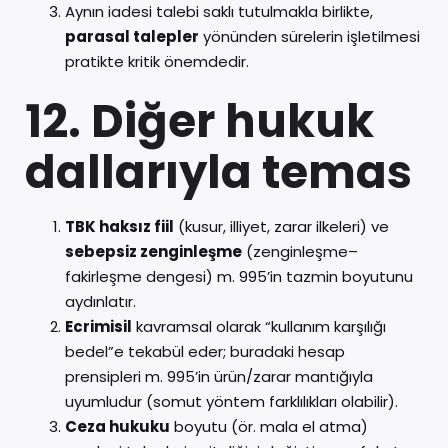
Aynın iadesi talebi saklı tutulmakla birlikte,
parasal talepler
yönünden sürelerin işletilmesi
pratikte kritik önemdedir.
12. Diğer hukuk
dallarıyla temas
TBK haksız fiil
(kusur, illiyet, zarar ilkeleri) ve
sebepsiz zenginleşme
(zenginleşme–
fakirleşme dengesi) m. 995’in tazmin boyutunu
aydınlatır.
Ecrimisil
kavramsal olarak “kullanım karşılığı
bedel”e tekabül eder; buradaki hesap
prensipleri m. 995’in ürün/zarar mantığıyla
uyumludur (somut yöntem farklılıkları olabilir).
Ceza hukuku
boyutu (ör. mala el atma)