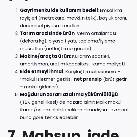
Gayrimenkulde kullanım bedeli
: Emsal kira
rayiçleri (metrekare, mevki, nitelik), boşluk oranı,
dönemsel piyasa trendleri.
Tarım arazisinde ürün
: Verim ortalaması
(dekara kg), piyasa fiyatı, toplama/işleme
masrafları (netleştirme gerekir).
Makine/araçta ürün
: Kullanım saatleri,
amortisman, üretim kapasitesi, ikame maliyeti.
Elde etmeyi ihmal
: Karşılaştırmalı senaryo –
“makul işletme” getirisi;
net prensip
(brüt getiri
– makul giderler).
Mağdurun zararı azaltma yükümlülüğü
(TBK genel ilkesi) de nazara alınır: Malik makul
ikame/önlem alabilecekken almadıysa tazminat
buna göre tenkis edilebilir.
7. Mahsup, iade