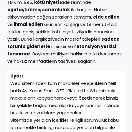
TMK m. 995,
kötü niyeti
iade rejiminde
ağırlaştırılmış sorumluluk
ile karşılar: Haksız
alıkoymadan doğan zararların tamamı,
elde edilen
ve
ihmal edilen
ürünlerin karşılığı ve temerrüt-faiz
etkileri geniş şekilde kötü niyetli zilyedin hanesine
yazılır. Buna karşılık zilyedin masraf talepleri
sadece
zorunlu giderlerle
sınırlıdır ve
retansiyon yetkisi
tanınmaz
. Böylece mülkiyet hakkının etkin korunması
ve haksız menfaatlerin tasfiyesi sağlanır.
Uyarı
Web sitemizdeki tüm makaleler ve içeriklerin telif
hakkı Av. Yunus Emre ÖZTÜRK'e aittir. Sitemizdeki
makalelerin kopyalanarak veya özetlenerek izinsiz
bir şekilde başka mecralarda yayınlanması halinde
hukuki ve cezai işlem yapılacaktır.
Sitemizde yer alan içerikler ile ilgili sorumluluk kabul
etmemekle birlikte, makalede yer alan bilgiler ile