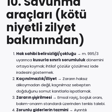
10. Savunma
araçları (kötü
niyetli zilyet
bakımından)
Hak sahibi belirsizliği/çokluğu
→ m. 995/3
uyarınca
kusurla sınırlı sorumluluk
dönemini
ortaya koymak; ihtilaf çözülür çözülmez iade
iradesini göstermek.
Kaçınılmazlık/illiyet
→ Zararın haksız
alıkoymadan değil, kaçınılmaz sebepten
doğduğunu somut kanıtlarla ispatlamak.
Zararın şişirilmesi
→ Emsal rayiç, boşluk oranı,
bakım-onarım standardı üzerinden tenkis talebi.
Zorunlu giderlerin tazmini
→ Ayrıntılı