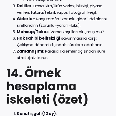
Deliller
: Emsal kira/ürün verimi, bilirkişi, piyasa
verileri, fatura/teknik rapor, fotoğraf, keşif.
Giderler
: Karşı tarafın “zorunlu gider” iddialarını
sınıflandırın (zorunlu–yararlı–lüks).
Mahsup/Takas
: Varsa koşulları oluşmuş mu?
Hak sahibi belirsizliği
savunmasına karşı:
Çekişme dönemi dışındaki sürelere odaklanın.
Zamanaşımı
: Parasal kalemler açısından süre
stratejinizi kurun.
14. Örnek
hesaplama
iskeleti (özet)
Konut işgali (12 ay)
: