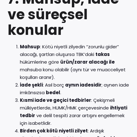
ve süreçsel
konular
Mahsup
: Kötü niyetli zilyedin “zorunlu gider”
alacağı, şartları oluşursa TBK’daki
takas
hükümlerine göre
ürün/zarar alacağı ile
mahsuba konu olabilir (aynı tür ve muacceliyet
koşulları aranır).
İade şekli
: Asıl borç
aynın iadesidir
; aynen iade
imkânsızsa
bedel
.
Kısmi iade ve geçici tedbirler
: Çekişmeli
mülkiyetlerde, HUMK/HMK çerçevesinde
ihtiyati
tedbir
ve delil tespiti zarar artışını engellemek
için isabetlidir.
Birden çok kötü niyetli zilyet
: Ardışık