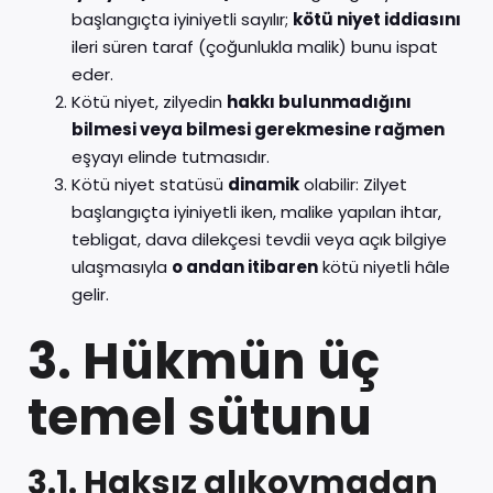
başlangıçta iyiniyetli sayılır;
kötü niyet iddiasını
ileri süren taraf (çoğunlukla malik) bunu ispat
eder.
Kötü niyet, zilyedin
hakkı bulunmadığını
bilmesi veya bilmesi gerekmesine rağmen
eşyayı elinde tutmasıdır.
Kötü niyet statüsü
dinamik
olabilir: Zilyet
başlangıçta iyiniyetli iken, malike yapılan ihtar,
tebligat, dava dilekçesi tevdii veya açık bilgiye
ulaşmasıyla
o andan itibaren
kötü niyetli hâle
gelir.
3. Hükmün üç
temel sütunu
3.1. Haksız alıkoymadan