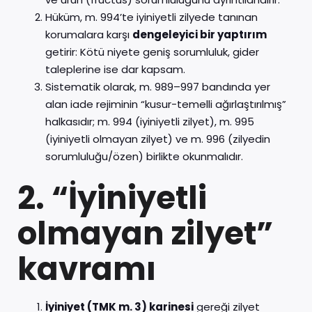
Hüküm, m. 994’te iyiniyetli zilyede tanınan
korumalara karşı
dengeleyici bir yaptırım
getirir: Kötü niyete geniş sorumluluk, gider
taleplerine ise dar kapsam.
Sistematik olarak, m. 989–997 bandında yer
alan iade rejiminin “kusur-temelli ağırlaştırılmış”
halkasıdır; m. 994 (iyiniyetli zilyet), m. 995
(iyiniyetli olmayan zilyet) ve m. 996 (zilyedin
sorumluluğu/özen) birlikte okunmalıdır.
2. “İyiniyetli
olmayan zilyet”
kavramı
İyiniyet (TMK m. 3) karinesi
gereği zilyet