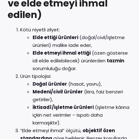
ve elde etmeyi ihmal
edilen)
Kötü niyetli zilyet:
Elde ettiği ürünleri
(doğal/civil/işletme
ürünleri) malike iade eder,
Elde etmeyi ihmal ettiği
(özen gösterse
idi elde edilebilecek) ürünlerden
tazmin
sorumluluğu doğar.
Ürün tipolojisi:
Doğal ürünler
(hasat, yavru),
Medeni/civil ürünler
(kira, faiz benzeri
getiriler),
İktisadî/işletme ürünleri
(işletme kârına
içkin net verimler – ispatı daha
karmaşıktır).
“Elde etmeyi ihmal” ölçütü,
objektif özen
standardına
göre belirlenir: Benzer koşullarda