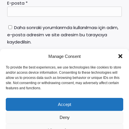
E-posta
*
Daha sonraki yorumlarımda kullanılması için adım,
e-posta adresim ve site adresim bu tarayıcıya
kaydedilsin.
Manage Consent
To provide the best experiences, we use technologies like cookies to store
and/or access device information. Consenting to these technologies will
allow us to process data such as browsing behavior or unique IDs on this
site. Not consenting or withdrawing consent, may adversely affect certain
features and functions.
Av. Yunus Emre ÖZTÜRK
Accept
Deny
© 2026 AVUKAT YUNUS EMRE ÖZTÜRK. Created with