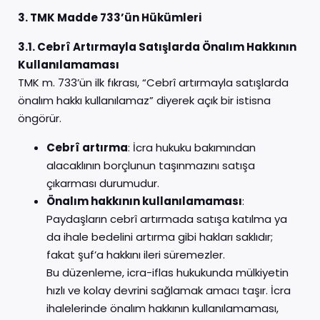
3. TMK Madde 733’ün Hükümleri
3.1. Cebrî Artırmayla Satışlarda Önalım Hakkının
Kullanılamaması
TMK m. 733’ün ilk fıkrası, “Cebrî artırmayla satışlarda
önalım hakkı kullanılamaz” diyerek açık bir istisna
öngörür.
Cebrî artırma
: İcra hukuku bakımından
alacaklının borçlunun taşınmazını satışa
çıkarması durumudur.
Önalım hakkının kullanılamaması
:
Paydaşların cebrî artırmada satışa katılma ya
da ihale bedelini artırma gibi hakları saklıdır;
fakat şuf’a hakkını ileri süremezler.
Bu düzenleme, icra-iflas hukukunda mülkiyetin
hızlı ve kolay devrini sağlamak amacı taşır. İcra
ihalelerinde önalım hakkının kullanılamaması,