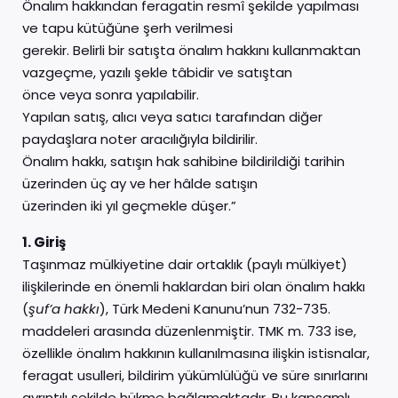
Önalım hakkından feragatin resmî şekilde yapılması
ve tapu kütüğüne şerh verilmesi
gerekir. Belirli bir satışta önalım hakkını kullanmaktan
vazgeçme, yazılı şekle tâbidir ve satıştan
önce veya sonra yapılabilir.
Yapılan satış, alıcı veya satıcı tarafından diğer
paydaşlara noter aracılığıyla bildirilir.
Önalım hakkı, satışın hak sahibine bildirildiği tarihin
üzerinden üç ay ve her hâlde satışın
üzerinden iki yıl geçmekle düşer.”
1. Giriş
Taşınmaz mülkiyetine dair ortaklık (paylı mülkiyet)
ilişkilerinde en önemli haklardan biri olan önalım hakkı
(
şuf’a hakkı
), Türk Medeni Kanunu’nun 732-735.
maddeleri arasında düzenlenmiştir. TMK m. 733 ise,
özellikle önalım hakkının kullanılmasına ilişkin istisnalar,
feragat usulleri, bildirim yükümlülüğü ve süre sınırlarını
ayrıntılı şekilde hükme bağlamaktadır. Bu kapsamlı