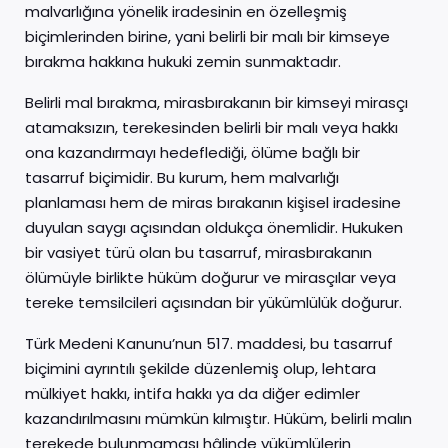
malvarlığına yönelik iradesinin en özelleşmiş
biçimlerinden birine, yani belirli bir malı bir kimseye
bırakma hakkına hukuki zemin sunmaktadır.
Belirli mal bırakma, mirasbırakanın bir kimseyi mirasçı
atamaksızın, terekesinden belirli bir malı veya hakkı
ona kazandırmayı hedeflediği, ölüme bağlı bir
tasarruf biçimidir. Bu kurum, hem malvarlığı
planlaması hem de miras bırakanın kişisel iradesine
duyulan saygı açısından oldukça önemlidir. Hukuken
bir vasiyet türü olan bu tasarruf, mirasbırakanın
ölümüyle birlikte hüküm doğurur ve mirasçılar veya
tereke temsilcileri açısından bir yükümlülük doğurur.
Türk Medeni Kanunu’nun 517. maddesi, bu tasarruf
biçimini ayrıntılı şekilde düzenlemiş olup, lehtara
mülkiyet hakkı, intifa hakkı ya da diğer edimler
kazandırılmasını mümkün kılmıştır. Hüküm, belirli malın
terekede bulunmaması hâlinde yükümlülerin