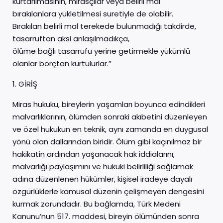
kurtarılmasının, mirasçılar veya belirli mal
bırakılanlara yükletilmesi suretiyle de olabilir.
Bırakılan belirli mal terekede bulunmadığı takdirde,
tasarruftan aksi anlaşılmadıkça,
ölüme bağlı tasarrufu yerine getirmekle yükümlü
olanlar borçtan kurtulurlar.”
1. GİRİŞ
Miras hukuku, bireylerin yaşamları boyunca edindikleri
malvarlıklarının, ölümden sonraki akıbetini düzenleyen
ve özel hukukun en teknik, aynı zamanda en duygusal
yönü olan dallarından biridir. Ölüm gibi kaçınılmaz bir
hakikatin ardından yaşanacak hak iddialarını,
malvarlığı paylaşımını ve hukuki belirliliği sağlamak
adına düzenlenen hükümler, kişisel iradeye dayalı
özgürlüklerle kamusal düzenin çelişmeyen dengesini
kurmak zorundadır. Bu bağlamda, Türk Medeni
Kanunu’nun 517. maddesi, bireyin ölümünden sonra