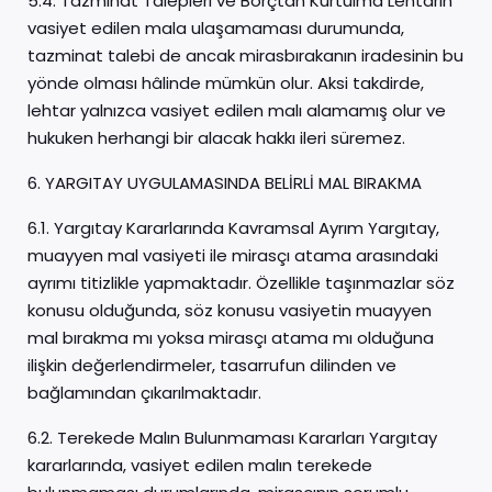
5.4. Tazminat Talepleri ve Borçtan Kurtulma Lehtarın
vasiyet edilen mala ulaşamaması durumunda,
tazminat talebi de ancak mirasbırakanın iradesinin bu
yönde olması hâlinde mümkün olur. Aksi takdirde,
lehtar yalnızca vasiyet edilen malı alamamış olur ve
hukuken herhangi bir alacak hakkı ileri süremez.
6. YARGITAY UYGULAMASINDA BELİRLİ MAL BIRAKMA
6.1. Yargıtay Kararlarında Kavramsal Ayrım Yargıtay,
muayyen mal vasiyeti ile mirasçı atama arasındaki
ayrımı titizlikle yapmaktadır. Özellikle taşınmazlar söz
konusu olduğunda, söz konusu vasiyetin muayyen
mal bırakma mı yoksa mirasçı atama mı olduğuna
ilişkin değerlendirmeler, tasarrufun dilinden ve
bağlamından çıkarılmaktadır.
6.2. Terekede Malın Bulunmaması Kararları Yargıtay
kararlarında, vasiyet edilen malın terekede