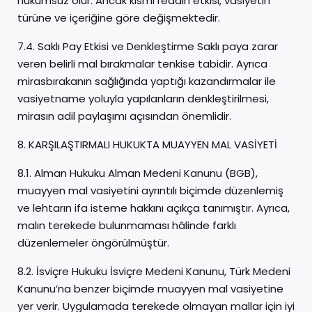
hükümsüz olur. Ancak kısmi reddin etkisi, vasiyetin
türüne ve içeriğine göre değişmektedir.
7.4. Saklı Pay Etkisi ve Denkleştirme Saklı paya zarar
veren belirli mal bırakmalar tenkise tabidir. Ayrıca
mirasbırakanın sağlığında yaptığı kazandırmalar ile
vasiyetname yoluyla yapılanların denkleştirilmesi,
mirasın adil paylaşımı açısından önemlidir.
8. KARŞILAŞTIRMALI HUKUKTA MUAYYEN MAL VASİYETİ
8.1. Alman Hukuku Alman Medeni Kanunu (BGB),
muayyen mal vasiyetini ayrıntılı biçimde düzenlemiş
ve lehtarın ifa isteme hakkını açıkça tanımıştır. Ayrıca,
malın terekede bulunmaması hâlinde farklı
düzenlemeler öngörülmüştür.
8.2. İsviçre Hukuku İsviçre Medeni Kanunu, Türk Medeni
Kanunu’na benzer biçimde muayyen mal vasiyetine
yer verir. Uygulamada terekede olmayan mallar için iyi