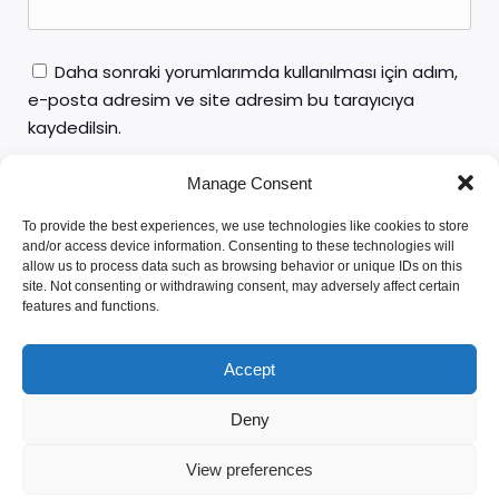
Daha sonraki yorumlarımda kullanılması için adım,
e-posta adresim ve site adresim bu tarayıcıya
kaydedilsin.
Manage Consent
To provide the best experiences, we use technologies like cookies to store
and/or access device information. Consenting to these technologies will
allow us to process data such as browsing behavior or unique IDs on this
site. Not consenting or withdrawing consent, may adversely affect certain
features and functions.
Av. Yunus Emre ÖZTÜRK
Accept
Deny
© 2026 AVUKAT YUNUS EMRE ÖZTÜRK. Created with
View preferences
using WordPress and
Kubio