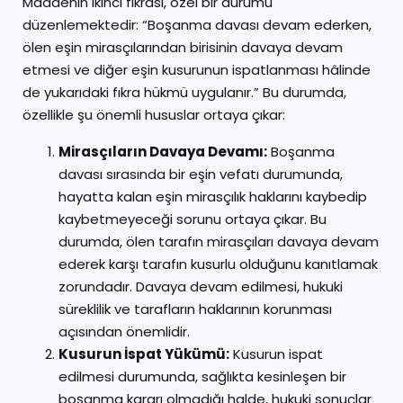
Maddenin ikinci fıkrası, özel bir durumu
düzenlemektedir: “Boşanma davası devam ederken,
ölen eşin mirasçılarından birisinin davaya devam
etmesi ve diğer eşin kusurunun ispatlanması hâlinde
de yukarıdaki fıkra hükmü uygulanır.” Bu durumda,
özellikle şu önemli hususlar ortaya çıkar:
Mirasçıların Davaya Devamı:
Boşanma
davası sırasında bir eşin vefatı durumunda,
hayatta kalan eşin mirasçılık haklarını kaybedip
kaybetmeyeceği sorunu ortaya çıkar. Bu
durumda, ölen tarafın mirasçıları davaya devam
ederek karşı tarafın kusurlu olduğunu kanıtlamak
zorundadır. Davaya devam edilmesi, hukuki
süreklilik ve tarafların haklarının korunması
açısından önemlidir.
Kusurun İspat Yükümü:
Kusurun ispat
edilmesi durumunda, sağlıkta kesinleşen bir
boşanma kararı olmadığı halde, hukuki sonuçlar