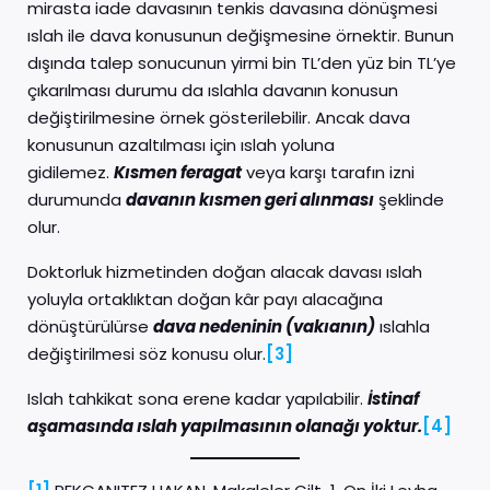
mirasta iade davasının tenkis davasına dönüşmesi
ıslah ile dava konusunun değişmesine örnektir. Bunun
dışında talep sonucunun yirmi bin TL’den yüz bin TL’ye
çıkarılması durumu da ıslahla davanın konusun
değiştirilmesine örnek gösterilebilir. Ancak dava
konusunun azaltılması için ıslah yoluna
gidilemez.
Kısmen feragat
veya karşı tarafın izni
durumunda
davanın kısmen geri alınması
şeklinde
olur.
Doktorluk hizmetinden doğan alacak davası ıslah
yoluyla ortaklıktan doğan kâr payı alacağına
dönüştürülürse
dava nedeninin (vakıanın)
ıslahla
değiştirilmesi söz konusu olur.
[3]
Islah tahkikat sona erene kadar yapılabilir.
İstinaf
aşamasında ıslah yapılmasının olanağı yoktur.
[4]