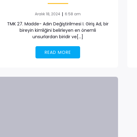
|
Aralık 18, 2024
6:58 am
TMK 27. Madde- Adın Değiştirilmesi I. Giriş Ad, bir
bireyin kimliğini belirleyen en önemli
unsurlardan biridir ve[…]
READ MORE