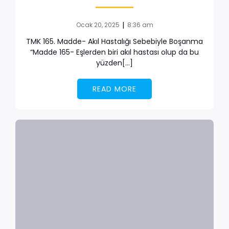
|
Ocak 20, 2025
8:36 am
TMK 165. Madde- Akıl Hastalığı Sebebiyle Boşanma
“Madde 165- Eşlerden biri akıl hastası olup da bu
yüzden[…]
READ MORE