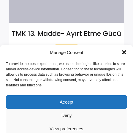
TMK 13. Madde- Ayırt Etme Gücü
Manage Consent
|
Aralık 13, 2024
7:45 am
To provide the best experiences, we use technologies like cookies to store
TMK 13. Madde- Ayırt Etme Gücü Ayırt Etme Gücü:
and/or access device information. Consenting to these technologies will
Hukuki Kapasitenin Temel Taşı Türk Medeni
allow us to process data such as browsing behavior or unique IDs on this
Kanunu’nun 13.[…]
site. Not consenting or withdrawing consent, may adversely affect certain
features and functions.
READ MORE
Accept
Deny
© 2026 AVUKAT YUNUS EMRE ÖZTÜRK. Created with
View preferences